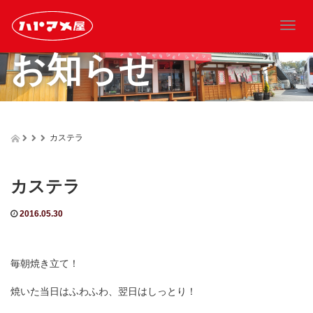
T
o
お知らせ
g
g
l
e
n
a
カステラ
v
i
g
カステラ
a
t
2016.05.30
i
o
n
毎朝焼き立て！
焼いた当日はふわふわ、翌日はしっとり！