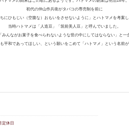
ハトマメの由来はこの歌にあるようです。ハトマメの創業は明治18年
初代の仲山作兵衛がタバコの専売制を前に
ちにひもじい（空腹な）おもいをさせないように」とハトマメを考案し
当時ハトマメは「人造豆」「筑前美人豆」と呼んでいました。
「みんながお菓子を食べられないような世の中にしてはならない」と一
も平和であってほしい、という願いをこめて「ハトマメ」という名前が
月定休日