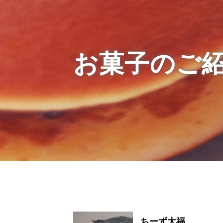
お菓子のご
ちーず大福