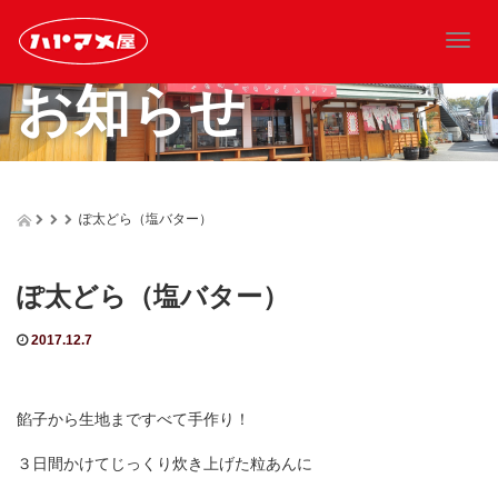
T
o
お知らせ
g
g
l
e
n
a
ぽ太どら（塩バター）
v
i
g
ぽ太どら（塩バター）
a
t
2017.12.7
i
o
n
餡子から生地まですべて手作り！
３日間かけてじっくり炊き上げた粒あんに