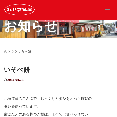
T
o
お知らせ
g
g
l
e
n
a
いそべ餅
v
i
g
いそべ餅
a
t
2016.04.28
i
o
n
北海道産のこんぶで、じっくりとダシをとった特製の
タレを使っています。
歯ごたえのある杵つき餅は、よそでは食べられない