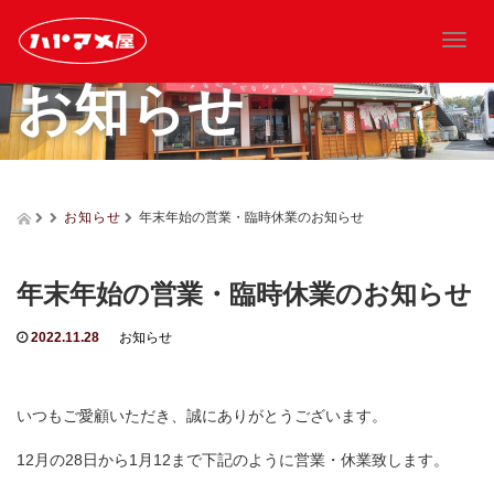
T
o
お知らせ
g
g
l
e
n
a
お知らせ
年末年始の営業・臨時休業のお知らせ
v
i
g
年末年始の営業・臨時休業のお知らせ
a
t
2022.11.28
お知らせ
i
o
n
いつもご愛顧いただき、誠にありがとうございます。
12月の28日から1月12まで下記のように営業・休業致します。